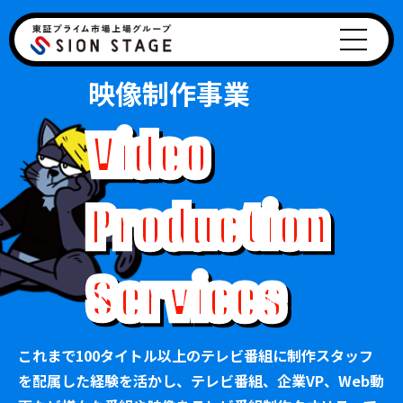
映像制作事業
Video
Production
Services
これまで100タイトル以上のテレビ番組に制作スタッフ
を配属した経験を活かし、テレビ番組、企業VP、Web動