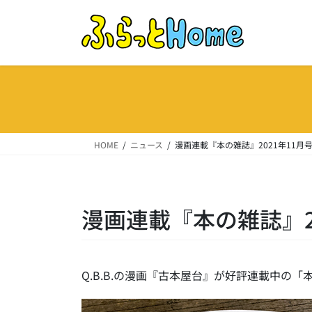
コ
ナ
ン
ビ
テ
ゲ
ン
ー
ツ
シ
へ
ョ
ス
ン
キ
に
ッ
移
HOME
ニュース
漫画連載『本の雑誌』2021年11月
プ
動
漫画連載『本の雑誌』20
Q.B.B.の漫画『古本屋台』が好評連載中の