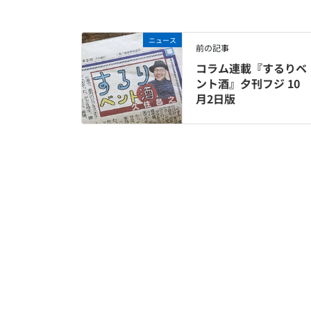
ニュース
前の記事
コラム連載『するりベ
ント酒』夕刊フジ 10
月2日版