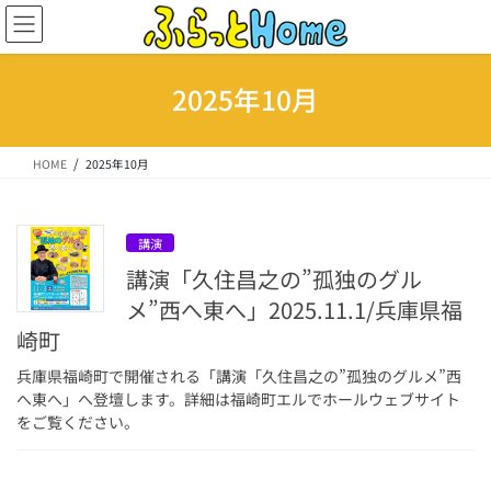
コ
ナ
ン
ビ
テ
ゲ
ン
ー
2025年10月
ツ
シ
へ
ョ
ス
ン
HOME
2025年10月
キ
に
ッ
移
プ
動
講演
講演「久住昌之の”孤独のグル
メ”西へ東へ」2025.11.1/兵庫県福
崎町
兵庫県福崎町で開催される「講演「久住昌之の”孤独のグルメ”西
へ東へ」へ登壇します。詳細は福崎町エルでホールウェブサイト
をご覧ください。