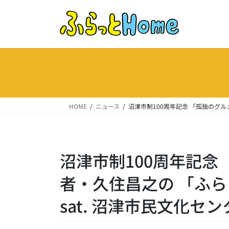
コ
ナ
ン
ビ
テ
ゲ
ン
ー
ツ
シ
へ
ョ
ス
ン
キ
に
ッ
移
HOME
ニュース
沼津市制100周年記念 「孤独のグルメ
プ
動
沼津市制100周年記念
者・久住昌之の 「ふらっ
sat. 沼津市民文化セ