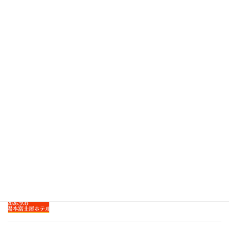
2020年3月
最近の投稿
The Screen Tones ライブ『 孤独のグルメ 』－はる
ばる来たぜ函館編－ トーク＆ディナーショー
2026.8.28 函館国際ホテル
LIVE QUSDAMA LIVE & ProjectorQ 2026.8.16 大
船・花いちぜん
イベント「ふらっと西さがみアフタートーク＆ラ
イブ」 2026.9.6 湯本富士屋ホテル