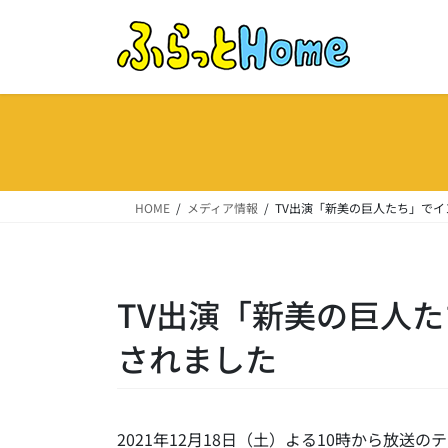
コ
ナ
ン
ビ
テ
ゲ
ン
ー
ツ
シ
へ
ョ
ス
ン
キ
に
ッ
移
HOME
メディア情報
TV出演「新美の巨人たち」で
プ
動
TV出演「新美の巨人
されました
2021年12月18日（土）よる10時から放